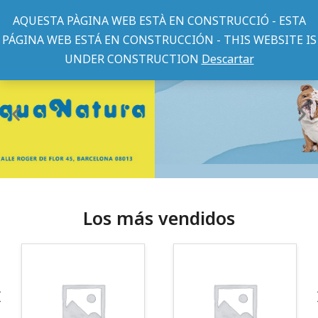
AQUESTA PÀGINA WEB ESTÀ EN CONSTRUCCIÓ - ESTA
PÁGINA WEB ESTÁ EN CONSTRUCCIÓN - THIS WEBSITE IS
UNDER CONSTRUCTION
Descartar
Los más vendidos
¡Somos Aquanatura!
· Tienda especializada en mascotas