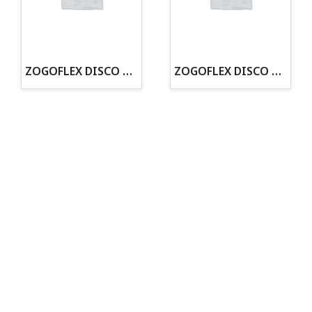
· Tenemos criadero propio con Núcleo Zoológico
·30 años de experiencia en el sector
· Cachorros supervisados por equipo veterinario
· Asesoramiento profesional personalizado
ZOGOFLEX DISCO ZISC MINI (16CM) FLUORESCENTE
ZOGOFLEX DISCO ZISC L (21.6CM) FLUORESCENTE
Todo para tu perro