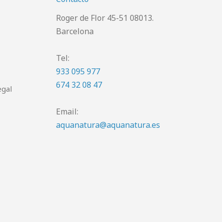
Roger de Flor 45-51 08013.
Barcelona
Tel:
933 095 977
674 32 08 47
egal
Email:
aquanatura@aquanatura.es