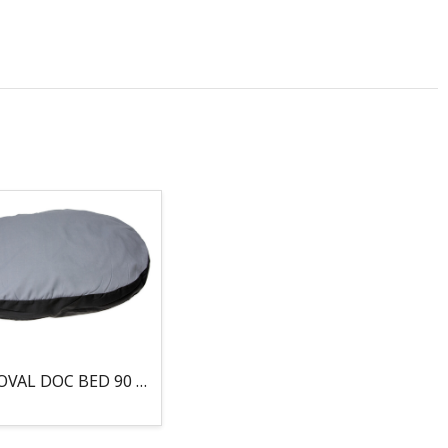
COJIN, OVAL DOC BED 90 X 66 X 10CM GRIS/NEGRO, 95°