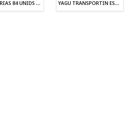
ZANAHORIAS 84 UNIDS EN DISPLAY
YAGU TRANSPORTIN ESPUMA CAMUFLAJE Nº1 36x30x28
Todo para tu gato
Todo para tus
Reptiles y Anfibios