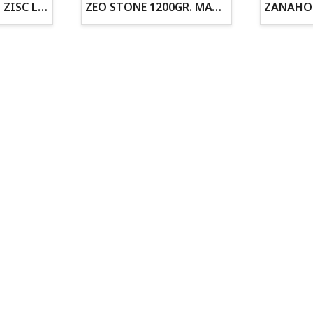
ZOGOFLEX DISCO ZISC L (21.6CM) FLUORESCENTE
ZEO STONE 1200GR. MATERIAL FILTRANTE