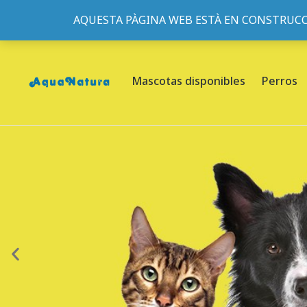
AQUESTA PÀGINA WEB ESTÀ EN CONSTRUCC
933095977
-
933152057
-
933103463
- C/ de Roger de Fl
Mascotas disponibles
Perros