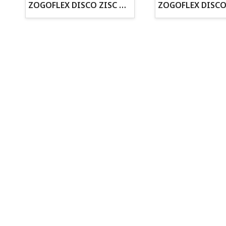
ZOGOFLEX DISCO ZISC MINI (16CM) FLUORESCENTE
·30 años de experiencia en el sector
· Cachorros supervisados por equipo veterinario
· Asesoramiento profesional personalizado
Todo para tu perro
Todo para tus peces