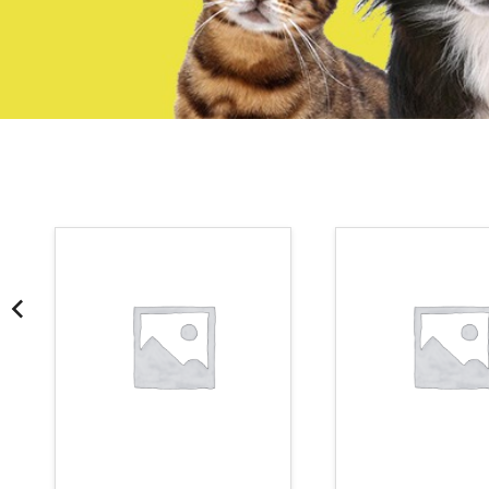
¡Somos Aquanatura!
· Tienda especializada en mascotas
· Tenemos criadero propio con Núcleo Zoológico