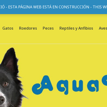
IÓ - ESTA PÁGINA WEB ESTÁ EN CONSTRUCCIÓN - THIS 
or, 45, L'Eixample, 08013 Barcelona |
Sobre nosotros
Gatos
Roedores
Peces
Reptiles y Anfibios
Ave