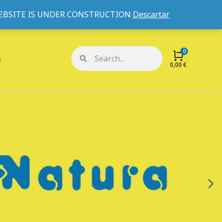
WEBSITE IS UNDER CONSTRUCTION
Descartar
Mi cuenta
Mis pedidos
s
0,00
€