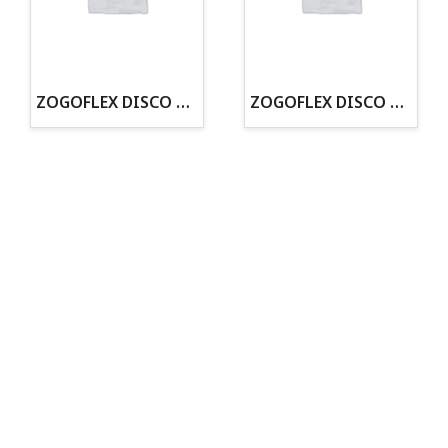
· Tenemos criadero propio con Núcleo Zoológico
·30 años de experiencia en el sector
· Cachorros supervisados por equipo veterinario
· Asesoramiento profesional personalizado
ZOGOFLEX DISCO ZISC MINI (16CM) FLUORESCENTE
ZOGOFLEX DISCO ZISC L (21.6CM) FLUORESCENTE
Todo para tu perro