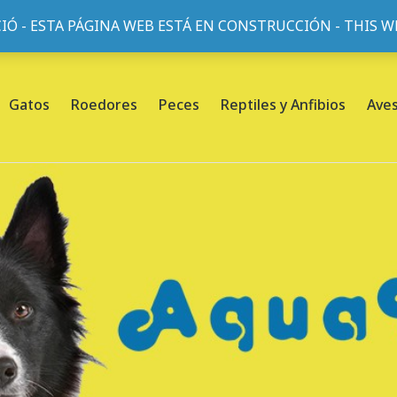
IÓ - ESTA PÁGINA WEB ESTÁ EN CONSTRUCCIÓN - THIS 
or, 45, L'Eixample, 08013 Barcelona |
Sobre nosotros
Gatos
Roedores
Peces
Reptiles y Anfibios
Ave