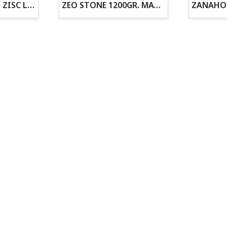
ZOGOFLEX DISCO ZISC L (21.6CM) FLUORESCENTE
ZEO STONE 1200GR. MATERIAL FILTRANTE