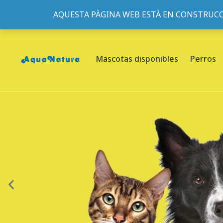
AQUESTA PÀGINA WEB ESTÀ EN CONSTRUCC
933095977
-
933152057
-
933103463
- C/ de Roger de Fl
Mascotas disponibles
Perros