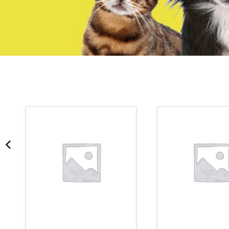
¡Somos Aquanatura!
· Tienda especializada en mascotas
· Tenemos criadero propio con Núcleo Zoológico
·30 años de experiencia en el sector