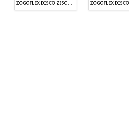
ZOGOFLEX DISCO ZISC MINI (16CM) FLUORESCENTE
· Cachorros supervisados por equipo veterinario
· Asesoramiento profesional personalizado
Todo para tu perro
Todo para tus peces