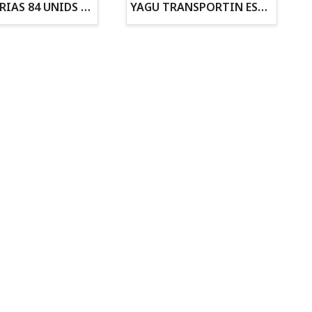
ZANAHORIAS 84 UNIDS EN DISPLAY
YAGU TRANSPORTIN ESPUMA CAMUFLAJE Nº1 36x30x28
Todo para tu gato
Todo para tus
Reptiles y Anfibios