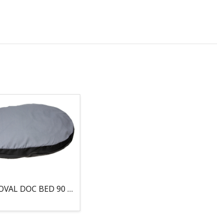
COJIN, OVAL DOC BED 90 X 66 X 10CM GRIS/NEGRO, 95°