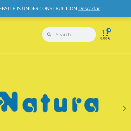
WEBSITE IS UNDER CONSTRUCTION
Descartar
Mi cuenta
Mis pedidos
s
0,00
€