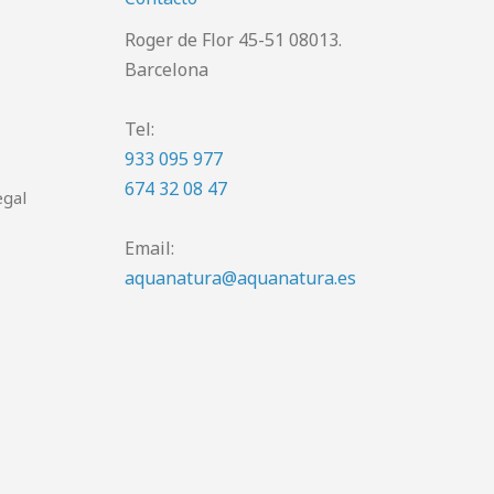
Roger de Flor 45-51 08013.
Barcelona
Tel:
933 095 977
674 32 08 47
egal
Email:
aquanatura@aquanatura.es