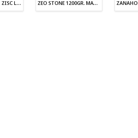
ZOGOFLEX DISCO ZISC L (21.6CM) FLUORESCENTE
ZEO STONE 1200GR. MATERIAL FILTRANTE