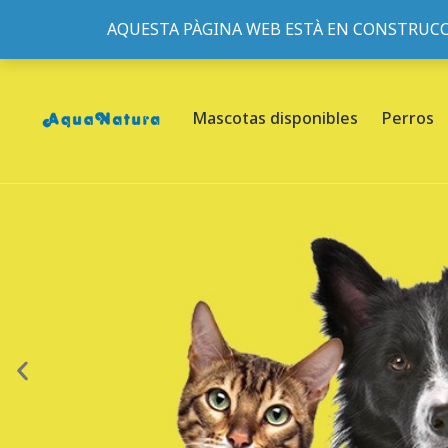
AQUESTA PÀGINA WEB ESTÀ EN CONSTRUCC
933095977
-
933152057
-
933103463
- C/ de Roger de Fl
Mascotas disponibles
Perros