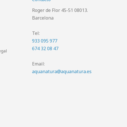
Roger de Flor 45-51 08013.
Barcelona
Tel:
933 095 977
674 32 08 47
egal
Email:
aquanatura@aquanatura.es