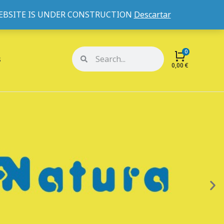
WEBSITE IS UNDER CONSTRUCTION
Descartar
Mi cuenta
Mis pedidos
s
0,00
€