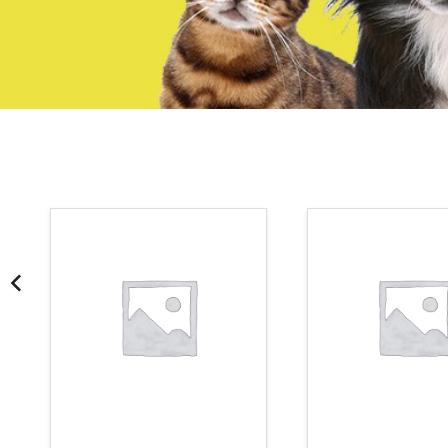
¡Somos Aquanatura!
· Tienda especializada en mascotas
· Tenemos criadero propio con Núcleo Zoológico
·30 años de experiencia en el sector
· Cachorros supervisados por equipo veterinario
· Asesoramiento profesional personalizado