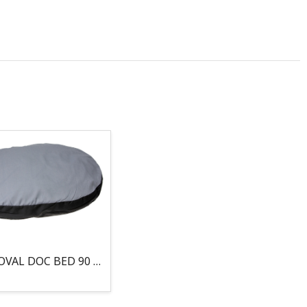
COJIN, OVAL DOC BED 90 X 66 X 10CM GRIS/NEGRO, 95°