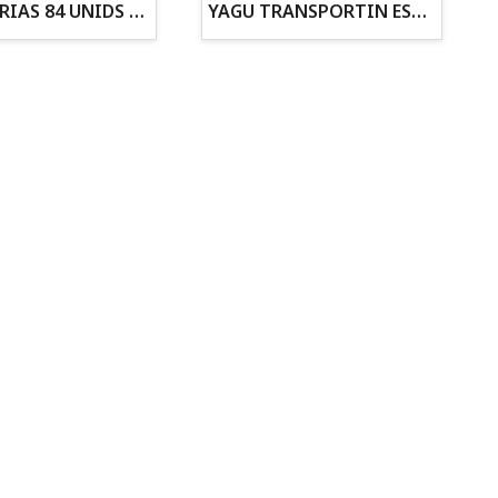
ZANAHORIAS 84 UNIDS EN DISPLAY
YAGU TRANSPORTIN ESPUMA CAMUFLAJE Nº1 36x30x28
Todo para tu gato
Todo para tus
Reptiles y Anfibios