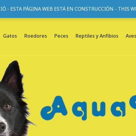
IÓ - ESTA PÁGINA WEB ESTÁ EN CONSTRUCCIÓN - THIS 
or, 45, L'Eixample, 08013 Barcelona |
Sobre nosotros
Gatos
Roedores
Peces
Reptiles y Anfibios
Ave