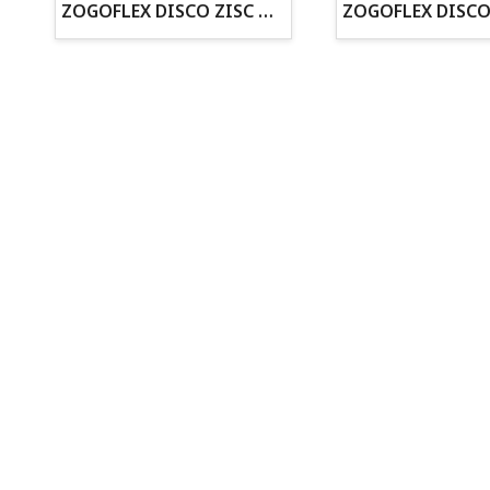
ZOGOFLEX DISCO ZISC MINI (16CM) FLUORESCENTE
Todo para tu perro
Todo para tus peces