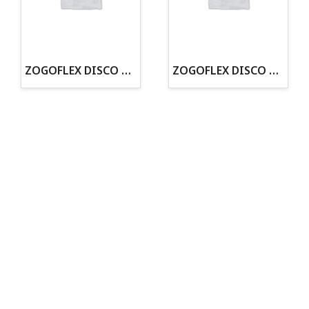
·30 años de experiencia en el sector
· Cachorros supervisados por equipo veterinario
· Asesoramiento profesional personalizado
ZOGOFLEX DISCO ZISC MINI (16CM) FLUORESCENTE
ZOGOFLEX DISCO ZISC L (21.6CM) FLUORESCENTE
Todo para tu perro