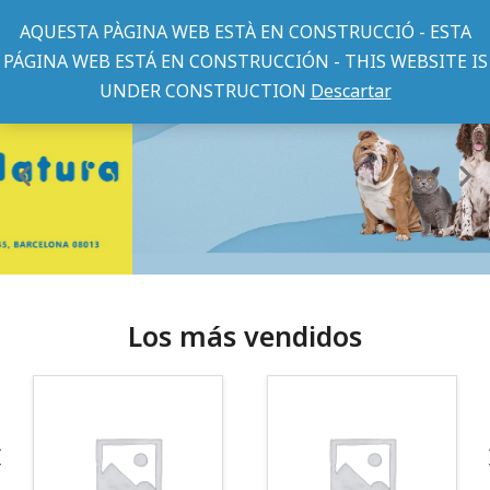
AQUESTA PÀGINA WEB ESTÀ EN CONSTRUCCIÓ - ESTA
PÁGINA WEB ESTÁ EN CONSTRUCCIÓN - THIS WEBSITE IS
UNDER CONSTRUCTION
Descartar
Los más vendidos
¡Somos Aquanatura!
· Tienda especializada en mascotas
· Tenemos criadero propio con Núcleo Zoológico