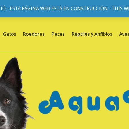
IÓ - ESTA PÁGINA WEB ESTÁ EN CONSTRUCCIÓN - THIS 
or, 45, L'Eixample, 08013 Barcelona |
Sobre nosotros
Gatos
Roedores
Peces
Reptiles y Anfibios
Ave