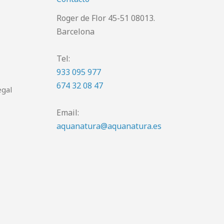
Roger de Flor 45-51 08013.
Barcelona
Tel:
933 095 977
674 32 08 47
egal
Email:
aquanatura@aquanatura.es