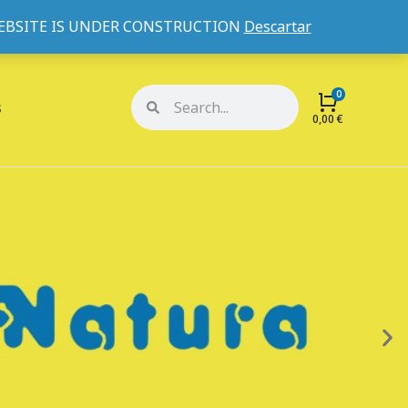
WEBSITE IS UNDER CONSTRUCTION
Descartar
Mi cuenta
Mis pedidos
s
0,00
€