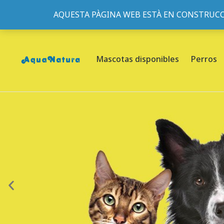
AQUESTA PÀGINA WEB ESTÀ EN CONSTRUCC
933095977
-
933152057
-
933103463
- C/ de Roger de Fl
Mascotas disponibles
Perros