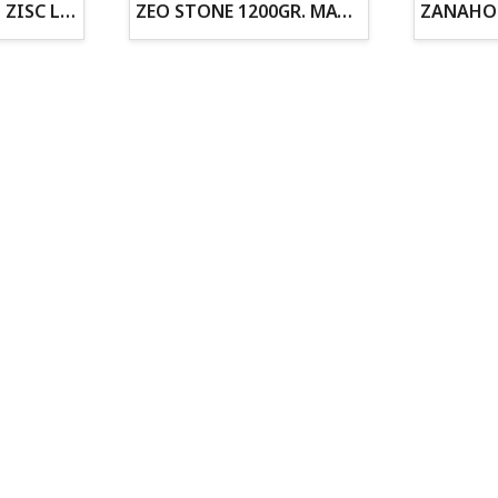
ZOGOFLEX DISCO ZISC L (21.6CM) FLUORESCENTE
ZEO STONE 1200GR. MATERIAL FILTRANTE