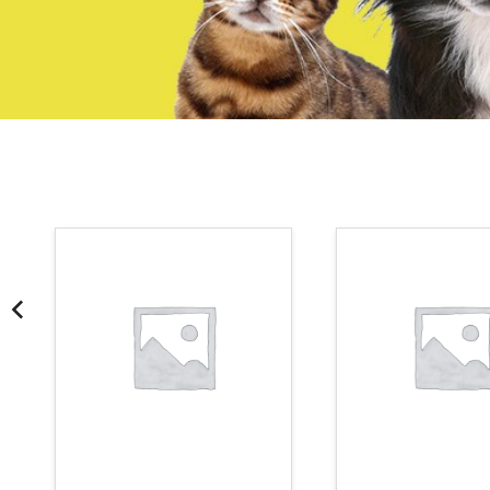
¡Somos Aquanatura!
· Tienda especializada en mascotas
· Tenemos criadero propio con Núcleo Zoológico
·30 años de experiencia en el sector