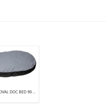
COJIN, OVAL DOC BED 90 X 66 X 10CM GRIS/NEGRO, 95°