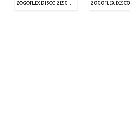
ZOGOFLEX DISCO ZISC MINI (16CM) FLUORESCENTE
· Cachorros supervisados por equipo veterinario
· Asesoramiento profesional personalizado
Todo para tu perro
Todo para tus peces