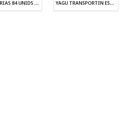
ZANAHORIAS 84 UNIDS EN DISPLAY
YAGU TRANSPORTIN ESPUMA CAMUFLAJE Nº1 36x30x28
Todo para tu gato
Todo para tus
Reptiles y Anfibios