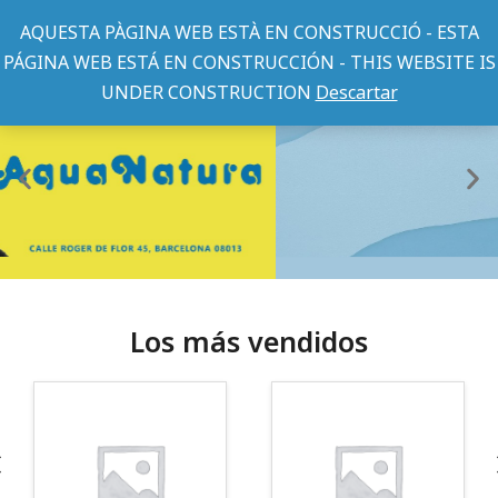
AQUESTA PÀGINA WEB ESTÀ EN CONSTRUCCIÓ - ESTA
PÁGINA WEB ESTÁ EN CONSTRUCCIÓN - THIS WEBSITE IS
UNDER CONSTRUCTION
Descartar
Los más vendidos
¡Somos Aquanatura!