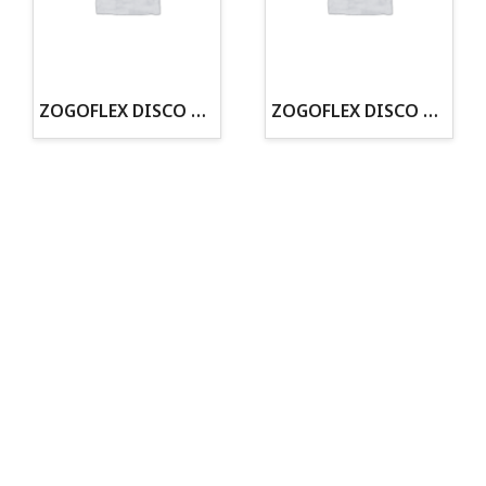
· Tienda especializada en mascotas
· Tenemos criadero propio con Núcleo Zoológico
·30 años de experiencia en el sector
· Cachorros supervisados por equipo veterinario
· Asesoramiento profesional personalizado
ZOGOFLEX DISCO ZISC MINI (16CM) FLUORESCENTE
ZOGOFLEX DISCO ZISC L (21.6CM) FLUORESCENTE
Todo para tu perro