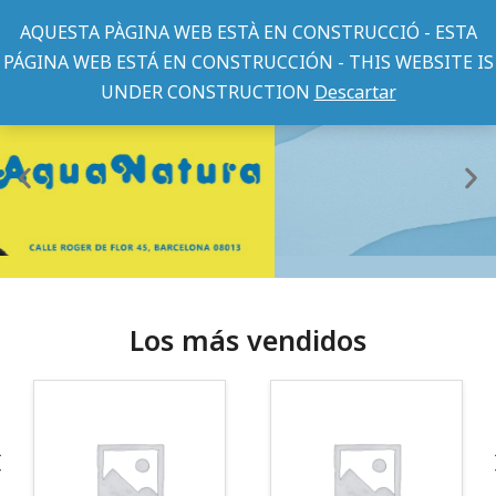
AQUESTA PÀGINA WEB ESTÀ EN CONSTRUCCIÓ - ESTA
PÁGINA WEB ESTÁ EN CONSTRUCCIÓN - THIS WEBSITE IS
UNDER CONSTRUCTION
Descartar
Los más vendidos
¡Somos Aquanatura!