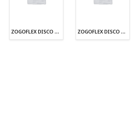
· Tienda especializada en mascotas
· Tenemos criadero propio con Núcleo Zoológico
·30 años de experiencia en el sector
· Cachorros supervisados por equipo veterinario
· Asesoramiento profesional personalizado
ZOGOFLEX DISCO ZISC MINI (16CM) FLUORESCENTE
ZOGOFLEX DISCO ZISC L (21.6CM) FLUORESCENTE
Todo para tu perro