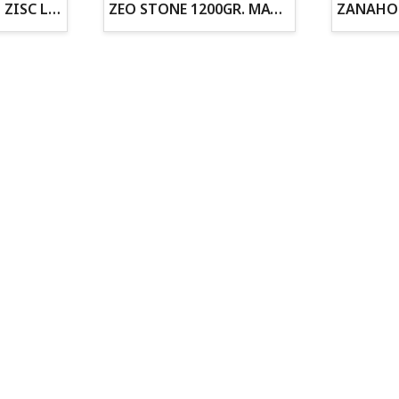
ZOGOFLEX DISCO ZISC L (21.6CM) FLUORESCENTE
ZEO STONE 1200GR. MATERIAL FILTRANTE