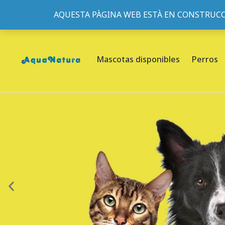
AQUESTA PÀGINA WEB ESTÀ EN CONSTRUCC
933095977
-
933152057
-
933103463
- C/ de Roger de Fl
Mascotas disponibles
Perros