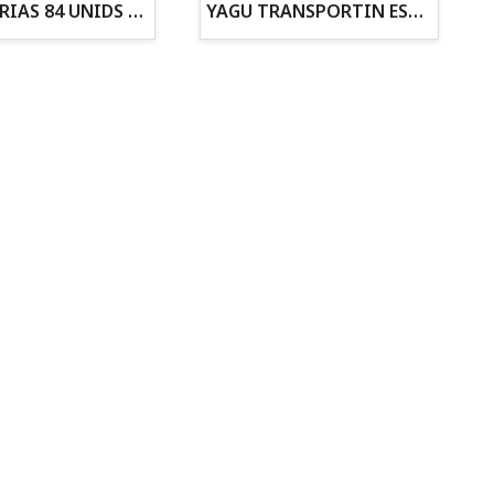
ZANAHORIAS 84 UNIDS EN DISPLAY
YAGU TRANSPORTIN ESPUMA CAMUFLAJE Nº1 36x30x28
Todo para tu gato
Todo para tus
Reptiles y Anfibios