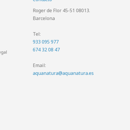
Roger de Flor 45-51 08013.
Barcelona
Tel:
933 095 977
674 32 08 47
egal
Email:
aquanatura@aquanatura.es