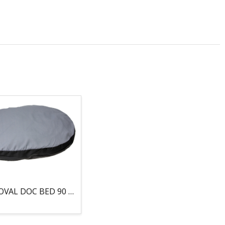
COJIN, OVAL DOC BED 90 X 66 X 10CM GRIS/NEGRO, 95°