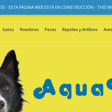
IÓ - ESTA PÁGINA WEB ESTÁ EN CONSTRUCCIÓN - THIS 
or, 45, L'Eixample, 08013 Barcelona |
Sobre nosotros
Gatos
Roedores
Peces
Reptiles y Anfibios
Ave