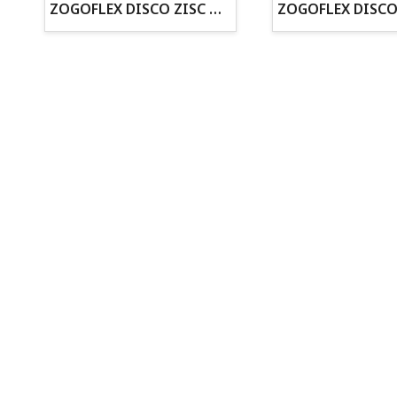
· Cachorros supervisados por equipo veterinario
ZOGOFLEX DISCO ZISC MINI (16CM) FLUORESCENTE
· Asesoramiento profesional personalizado
Todo para tu perro
Todo para tus peces