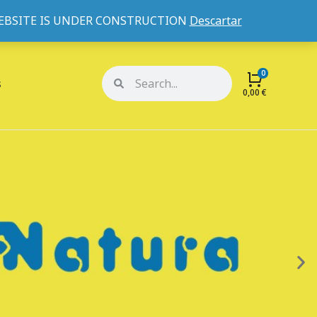
WEBSITE IS UNDER CONSTRUCTION
Descartar
Mi cuenta
Mis pedidos
s
0,00
€