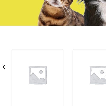
¡Somos Aquanatura!
· Tienda especializada en mascotas
· Tenemos criadero propio con Núcleo Zoológico
·30 años de experiencia en el sector