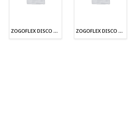
· Tienda especializada en mascotas
· Tenemos criadero propio con Núcleo Zoológico
·30 años de experiencia en el sector
· Cachorros supervisados por equipo veterinario
· Asesoramiento profesional personalizado
ZOGOFLEX DISCO ZISC MINI (16CM) FLUORESCENTE
ZOGOFLEX DISCO ZISC L (21.6CM) FLUORESCENTE
Todo para tu perro