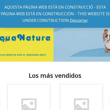
AQUESTA PÀGINA WEB ESTÀ EN CONSTRUCCIÓ - ESTA
PÁGINA WEB ESTÁ EN CONSTRUCCIÓN - THIS WEBSITE IS
UNDER CONSTRUCTION
Descartar
Los más vendidos
¡Somos Aquanatura!