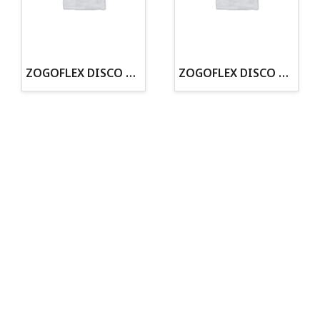
· Tienda especializada en mascotas
· Tenemos criadero propio con Núcleo Zoológico
·30 años de experiencia en el sector
· Cachorros supervisados por equipo veterinario
· Asesoramiento profesional personalizado
ZOGOFLEX DISCO ZISC MINI (16CM) FLUORESCENTE
ZOGOFLEX DISCO ZISC L (21.6CM) FLUORESCENTE
Todo para tu perro