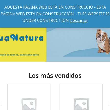
AQUESTA PÀGINA WEB ESTÀ EN CONSTRUCCIÓ - ESTA
PÁGINA WEB ESTÁ EN CONSTRUCCIÓN - THIS WEBSITE IS
UNDER CONSTRUCTION
Descartar
Los más vendidos
¡Somos Aquanatura!