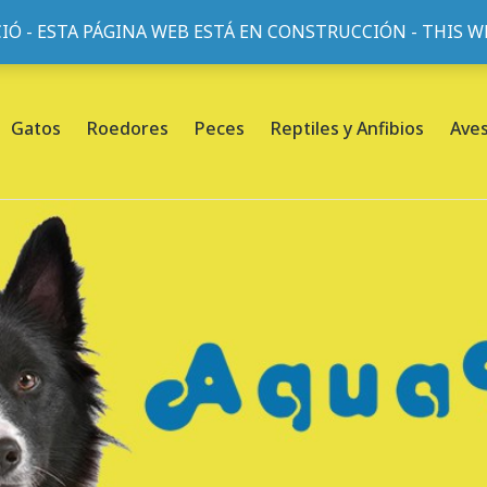
IÓ - ESTA PÁGINA WEB ESTÁ EN CONSTRUCCIÓN - THIS 
or, 45, L'Eixample, 08013 Barcelona |
Sobre nosotros
Gatos
Roedores
Peces
Reptiles y Anfibios
Ave