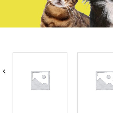
¡Somos Aquanatura!
· Tienda especializada en mascotas
· Tenemos criadero propio con Núcleo Zoológico
·30 años de experiencia en el sector
· Cachorros supervisados por equipo veterinario