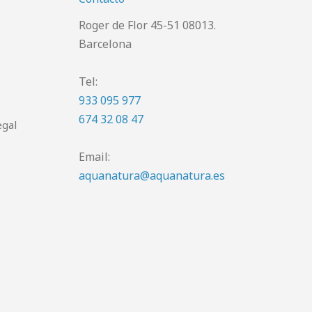
Roger de Flor 45-51 08013.
Barcelona
Tel:
933 095 977
674 32 08 47
egal
Email:
aquanatura@aquanatura.es