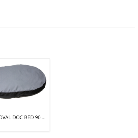
COJIN, OVAL DOC BED 90 X 66 X 10CM GRIS/NEGRO, 95°