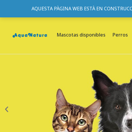
AQUESTA PÀGINA WEB ESTÀ EN CONSTRUCC
933095977
-
933152057
-
933103463
- C/ de Roger de Fl
Mascotas disponibles
Perros