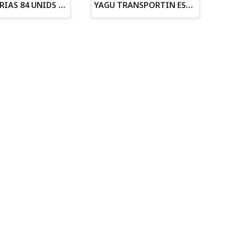
ZANAHORIAS 84 UNIDS EN DISPLAY
YAGU TRANSPORTIN ESPUMA CAMUFLAJE Nº1 36x30x28
Todo para tu gato
Todo para tus
Reptiles y Anfibios