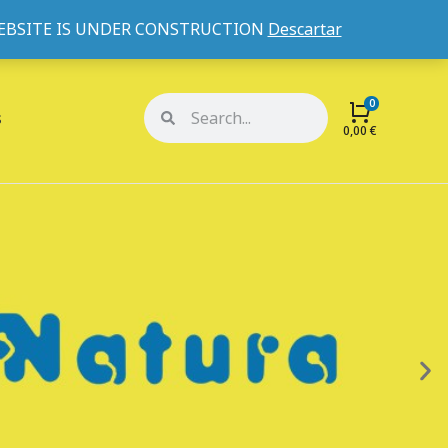
WEBSITE IS UNDER CONSTRUCTION
Descartar
Mi cuenta
Mis pedidos
s
0,00
€