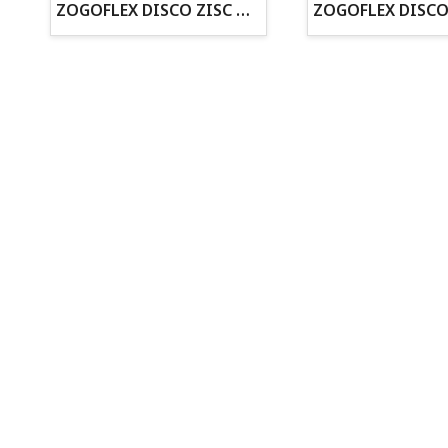
· Asesoramiento profesional personalizado
ZOGOFLEX DISCO ZISC MINI (16CM) FLUORESCENTE
Todo para tu perro
Todo para tus peces