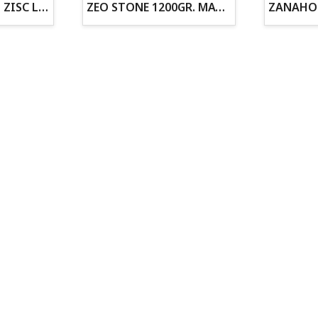
ZOGOFLEX DISCO ZISC L (21.6CM) FLUORESCENTE
ZEO STONE 1200GR. MATERIAL FILTRANTE