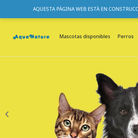
AQUESTA PÀGINA WEB ESTÀ EN CONSTRUCC
933095977
-
933152057
-
933103463
- C/ de Roger de Fl
Mascotas disponibles
Perros