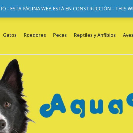
IÓ - ESTA PÁGINA WEB ESTÁ EN CONSTRUCCIÓN - THIS 
or, 45, L'Eixample, 08013 Barcelona |
Sobre nosotros
Gatos
Roedores
Peces
Reptiles y Anfibios
Ave