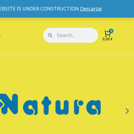
WEBSITE IS UNDER CONSTRUCTION
Descartar
Mi cuenta
Mis pedidos
s
0,00
€