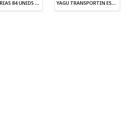
ZANAHORIAS 84 UNIDS EN DISPLAY
YAGU TRANSPORTIN ESPUMA CAMUFLAJE Nº1 36x30x28
Todo para tu gato
Todo para tus
Reptiles y Anfibios