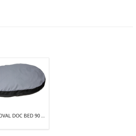
COJIN, OVAL DOC BED 90 X 66 X 10CM GRIS/NEGRO, 95°