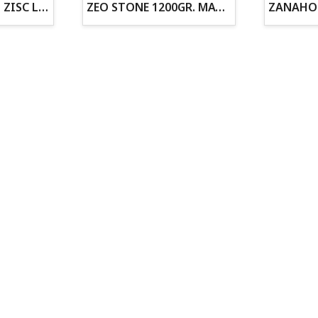
ZOGOFLEX DISCO ZISC L (21.6CM) FLUORESCENTE
ZEO STONE 1200GR. MATERIAL FILTRANTE