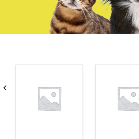
¡Somos Aquanatura!
· Tienda especializada en mascotas
· Tenemos criadero propio con Núcleo Zoológico
·30 años de experiencia en el sector
· Cachorros supervisados por equipo veterinario