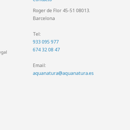
Roger de Flor 45-51 08013.
Barcelona
Tel:
933 095 977
674 32 08 47
egal
Email:
aquanatura@aquanatura.es