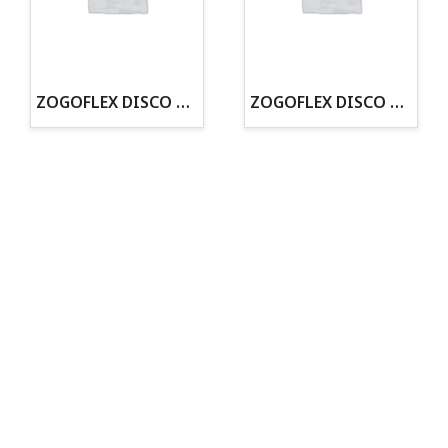
· Tienda especializada en mascotas
· Tenemos criadero propio con Núcleo Zoológico
·30 años de experiencia en el sector
· Cachorros supervisados por equipo veterinario
· Asesoramiento profesional personalizado
ZOGOFLEX DISCO ZISC MINI (16CM) FLUORESCENTE
ZOGOFLEX DISCO ZISC L (21.6CM) FLUORESCENTE
Todo para tu perro