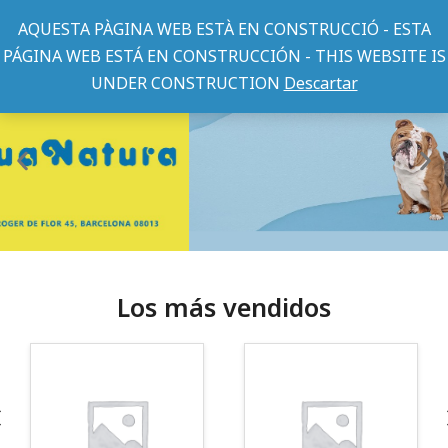
AQUESTA PÀGINA WEB ESTÀ EN CONSTRUCCIÓ - ESTA
PÁGINA WEB ESTÁ EN CONSTRUCCIÓN - THIS WEBSITE IS
UNDER CONSTRUCTION
Descartar
Los más vendidos
¡Somos Aquanatura!