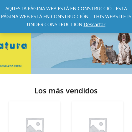
AQUESTA PÀGINA WEB ESTÀ EN CONSTRUCCIÓ - ESTA
PÁGINA WEB ESTÁ EN CONSTRUCCIÓN - THIS WEBSITE IS
UNDER CONSTRUCTION
Descartar
Los más vendidos
¡Somos Aquanatura!
· Tienda especializada en mascotas
· Tenemos criadero propio con Núcleo Zoológico