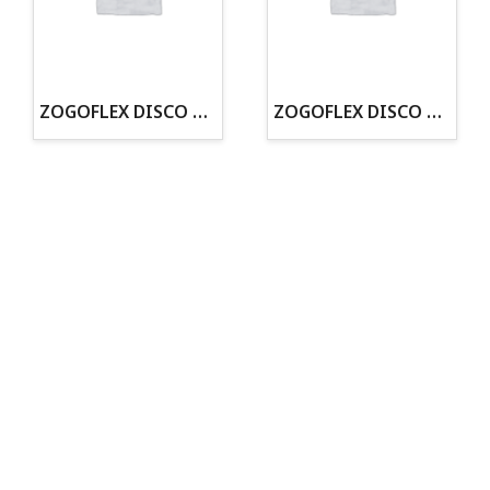
·30 años de experiencia en el sector
· Cachorros supervisados por equipo veterinario
· Asesoramiento profesional personalizado
ZOGOFLEX DISCO ZISC MINI (16CM) FLUORESCENTE
ZOGOFLEX DISCO ZISC L (21.6CM) FLUORESCENTE
Todo para tu perro