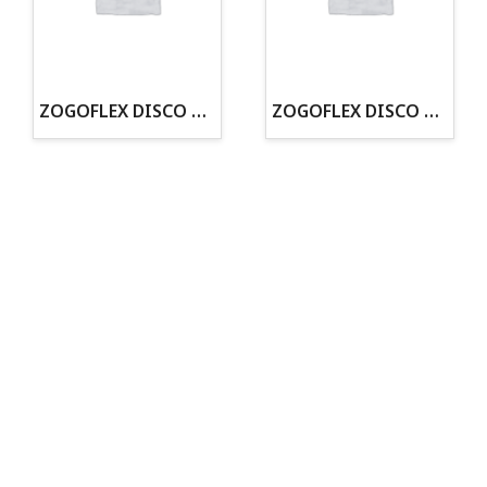
· Tenemos criadero propio con Núcleo Zoológico
·30 años de experiencia en el sector
· Cachorros supervisados por equipo veterinario
· Asesoramiento profesional personalizado
ZOGOFLEX DISCO ZISC MINI (16CM) FLUORESCENTE
ZOGOFLEX DISCO ZISC L (21.6CM) FLUORESCENTE
Todo para tu perro