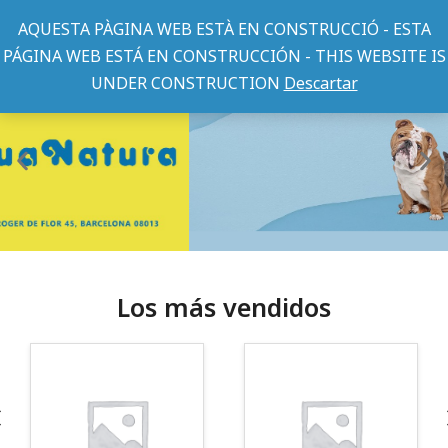
AQUESTA PÀGINA WEB ESTÀ EN CONSTRUCCIÓ - ESTA
PÁGINA WEB ESTÁ EN CONSTRUCCIÓN - THIS WEBSITE IS
UNDER CONSTRUCTION
Descartar
Los más vendidos
¡Somos Aquanatura!
· Tienda especializada en mascotas