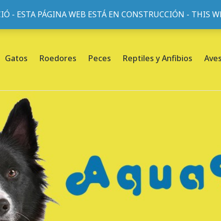
IÓ - ESTA PÁGINA WEB ESTÁ EN CONSTRUCCIÓN - THIS 
or, 45, L'Eixample, 08013 Barcelona |
Sobre nosotros
Gatos
Roedores
Peces
Reptiles y Anfibios
Ave