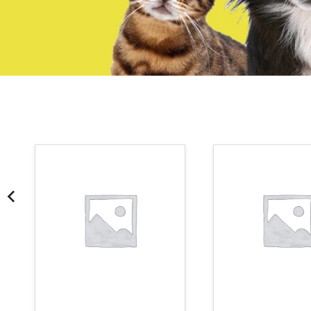
¡Somos Aquanatura!
· Tienda especializada en mascotas
· Tenemos criadero propio con Núcleo Zoológico
·30 años de experiencia en el sector