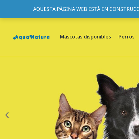
AQUESTA PÀGINA WEB ESTÀ EN CONSTRUCC
933095977
-
933152057
-
933103463
- C/ de Roger de Fl
Mascotas disponibles
Perros