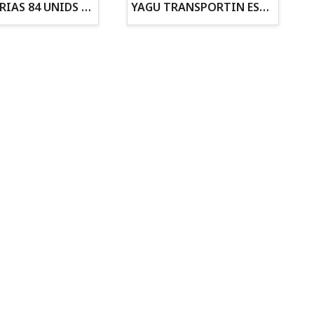
ZANAHORIAS 84 UNIDS EN DISPLAY
YAGU TRANSPORTIN ESPUMA CAMUFLAJE Nº1 36x30x28
Todo para tu gato
Todo para tus
Reptiles y Anfibios