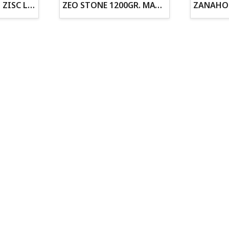
ZOGOFLEX DISCO ZISC L (21.6CM) FLUORESCENTE
ZEO STONE 1200GR. MATERIAL FILTRANTE