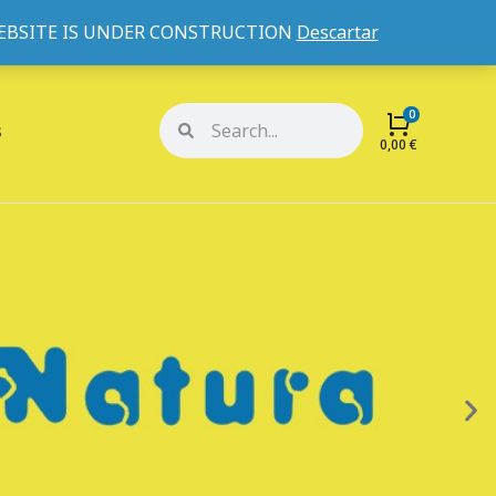
WEBSITE IS UNDER CONSTRUCTION
Descartar
Mi cuenta
Mis pedidos
s
0,00
€