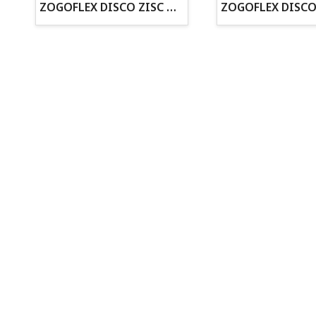
ZOGOFLEX DISCO ZISC MINI (16CM) FLUORESCENTE
· Cachorros supervisados por equipo veterinario
· Asesoramiento profesional personalizado
Todo para tu perro
Todo para tus peces