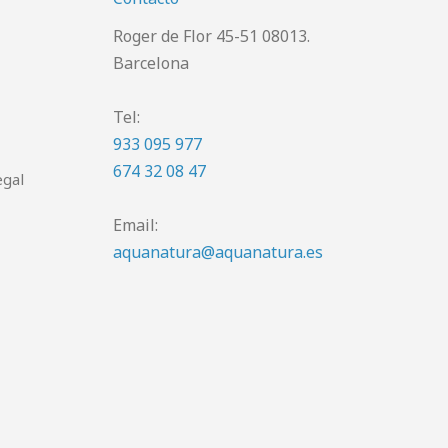
Roger de Flor 45-51 08013.
Barcelona
Tel:
933 095 977
674 32 08 47
egal
Email:
aquanatura@aquanatura.es