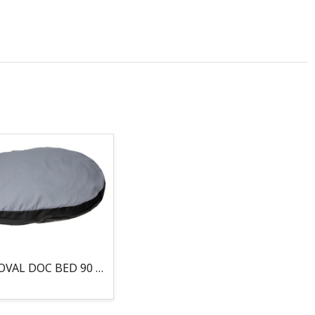
COJIN, OVAL DOC BED 90 X 66 X 10CM GRIS/NEGRO, 95°