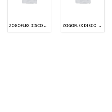
· Tienda especializada en mascotas
· Tenemos criadero propio con Núcleo Zoológico
·30 años de experiencia en el sector
· Cachorros supervisados por equipo veterinario
· Asesoramiento profesional personalizado
ZOGOFLEX DISCO ZISC MINI (16CM) FLUORESCENTE
ZOGOFLEX DISCO ZISC L (21.6CM) FLUORESCENTE
Todo para tu perro