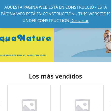
AQUESTA PÀGINA WEB ESTÀ EN CONSTRUCCIÓ - ESTA
PÁGINA WEB ESTÁ EN CONSTRUCCIÓN - THIS WEBSITE IS
UNDER CONSTRUCTION
Descartar
Los más vendidos
¡Somos Aquanatura!