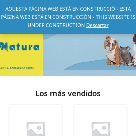
AQUESTA PÀGINA WEB ESTÀ EN CONSTRUCCIÓ - ESTA
PÁGINA WEB ESTÁ EN CONSTRUCCIÓN - THIS WEBSITE IS
UNDER CONSTRUCTION
Descartar
Los más vendidos
¡Somos Aquanatura!