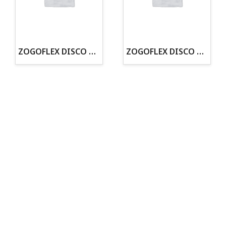
· Tienda especializada en mascotas
· Tenemos criadero propio con Núcleo Zoológico
·30 años de experiencia en el sector
· Cachorros supervisados por equipo veterinario
· Asesoramiento profesional personalizado
ZOGOFLEX DISCO ZISC MINI (16CM) FLUORESCENTE
ZOGOFLEX DISCO ZISC L (21.6CM) FLUORESCENTE
Todo para tu perro