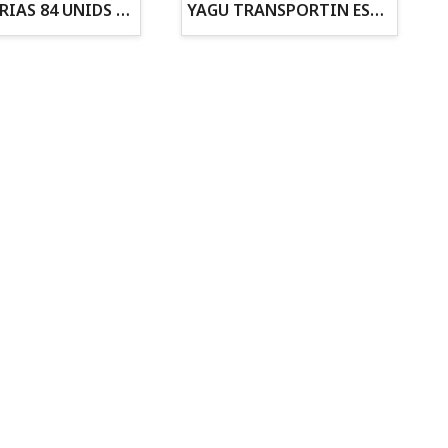
ZANAHORIAS 84 UNIDS EN DISPLAY
YAGU TRANSPORTIN ESPUMA CAMUFLAJE Nº1 36x30x28
Todo para tu gato
Todo para tus
Reptiles y Anfibios