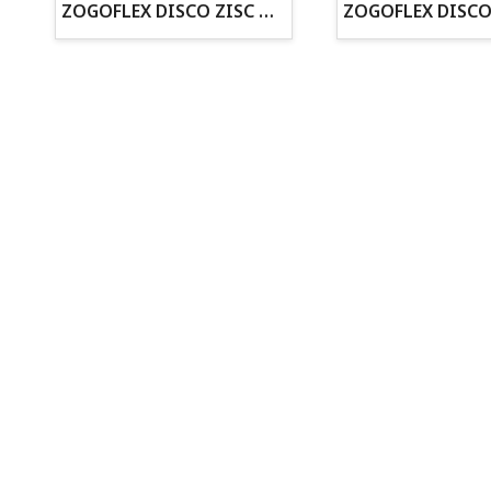
ZOGOFLEX DISCO ZISC MINI (16CM) FLUORESCENTE
· Asesoramiento profesional personalizado
Todo para tu perro
Todo para tus peces