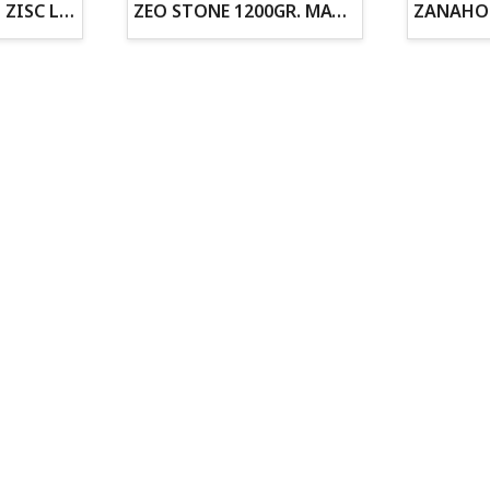
ZOGOFLEX DISCO ZISC L (21.6CM) FLUORESCENTE
ZEO STONE 1200GR. MATERIAL FILTRANTE