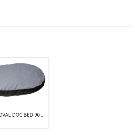
COJIN, OVAL DOC BED 90 X 66 X 10CM GRIS/NEGRO, 95°