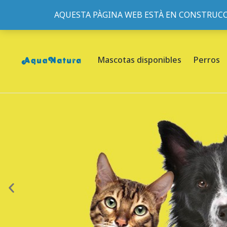
AQUESTA PÀGINA WEB ESTÀ EN CONSTRUCC
933095977
-
933152057
-
933103463
- C/ de Roger de Fl
Mascotas disponibles
Perros