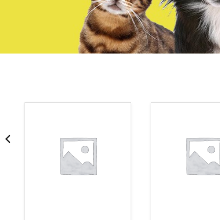
¡Somos Aquanatura!
· Tienda especializada en mascotas
· Tenemos criadero propio con Núcleo Zoológico
·30 años de experiencia en el sector
· Cachorros supervisados por equipo veterinario