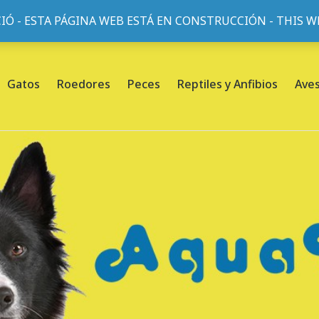
IÓ - ESTA PÁGINA WEB ESTÁ EN CONSTRUCCIÓN - THIS 
or, 45, L'Eixample, 08013 Barcelona |
Sobre nosotros
Gatos
Roedores
Peces
Reptiles y Anfibios
Ave