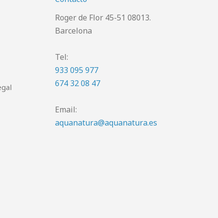
Roger de Flor 45-51 08013.
Barcelona
Tel:
933 095 977
674 32 08 47
egal
Email:
aquanatura@aquanatura.es