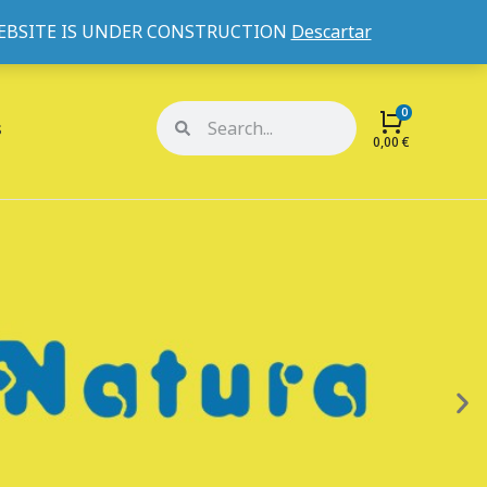
WEBSITE IS UNDER CONSTRUCTION
Descartar
Mi cuenta
Mis pedidos
s
0,00
€