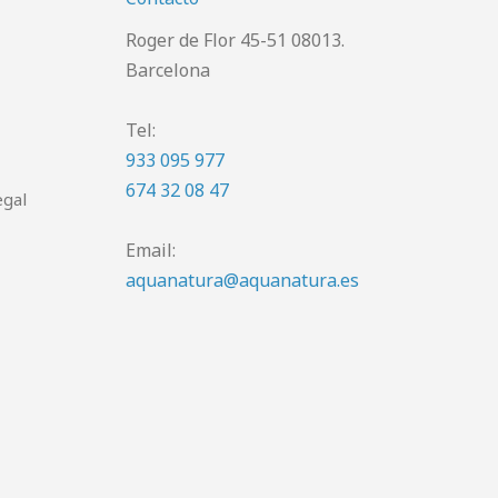
Roger de Flor 45-51 08013.
Barcelona
Tel:
933 095 977
674 32 08 47
egal
Email:
aquanatura@aquanatura.es