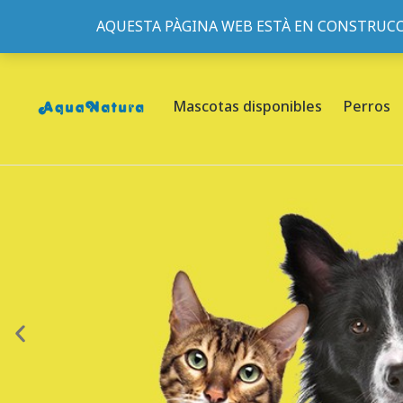
AQUESTA PÀGINA WEB ESTÀ EN CONSTRUCC
933095977
-
933152057
-
933103463
- C/ de Roger de Fl
Mascotas disponibles
Perros