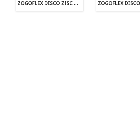
· Cachorros supervisados por equipo veterinario
ZOGOFLEX DISCO ZISC MINI (16CM) FLUORESCENTE
· Asesoramiento profesional personalizado
Todo para tu perro
Todo para tus peces