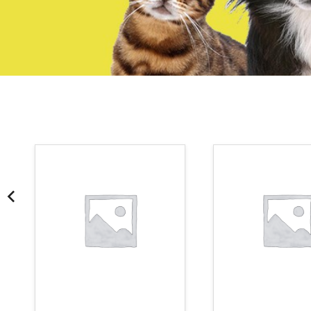
¡Somos Aquanatura!
· Tienda especializada en mascotas
· Tenemos criadero propio con Núcleo Zoológico
·30 años de experiencia en el sector