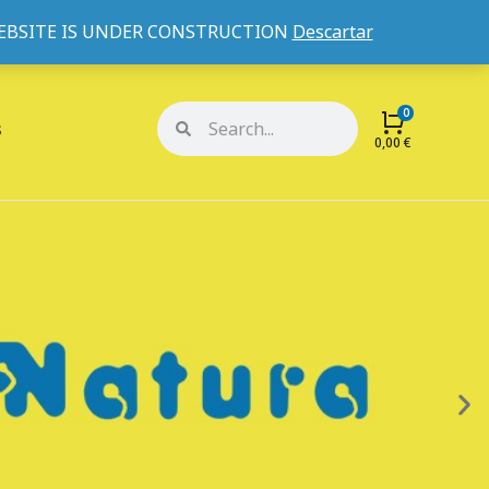
WEBSITE IS UNDER CONSTRUCTION
Descartar
Mi cuenta
Mis pedidos
s
0,00
€