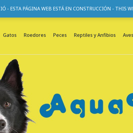
IÓ - ESTA PÁGINA WEB ESTÁ EN CONSTRUCCIÓN - THIS 
or, 45, L'Eixample, 08013 Barcelona |
Sobre nosotros
Gatos
Roedores
Peces
Reptiles y Anfibios
Ave