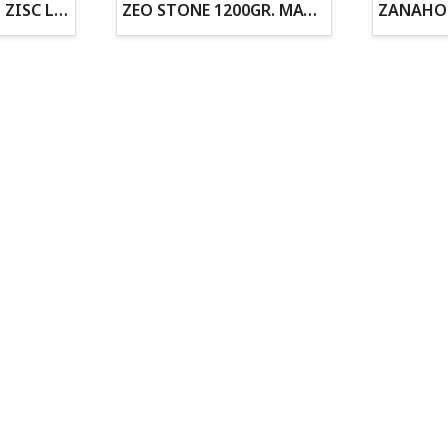
ZOGOFLEX DISCO ZISC L (21.6CM) FLUORESCENTE
ZEO STONE 1200GR. MATERIAL FILTRANTE