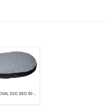
COJIN, OVAL DOC BED 90 X 66 X 10CM GRIS/NEGRO, 95°