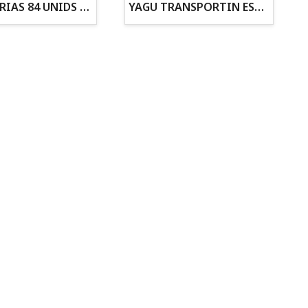
ZANAHORIAS 84 UNIDS EN DISPLAY
YAGU TRANSPORTIN ESPUMA CAMUFLAJE Nº1 36x30x28
Todo para tu gato
Todo para tus
Reptiles y Anfibios