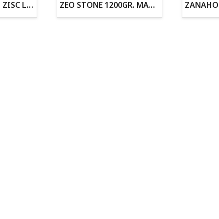
ZOGOFLEX DISCO ZISC L (21.6CM) FLUORESCENTE
ZEO STONE 1200GR. MATERIAL FILTRANTE