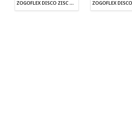
· Cachorros supervisados por equipo veterinario
ZOGOFLEX DISCO ZISC MINI (16CM) FLUORESCENTE
· Asesoramiento profesional personalizado
Todo para tu perro
Todo para tus peces