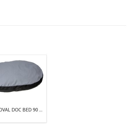
COJIN, OVAL DOC BED 90 X 66 X 10CM GRIS/NEGRO, 95°