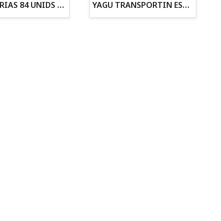
ZANAHORIAS 84 UNIDS EN DISPLAY
YAGU TRANSPORTIN ESPUMA CAMUFLAJE Nº1 36x30x28
Todo para tu gato
Todo para tus
Reptiles y Anfibios