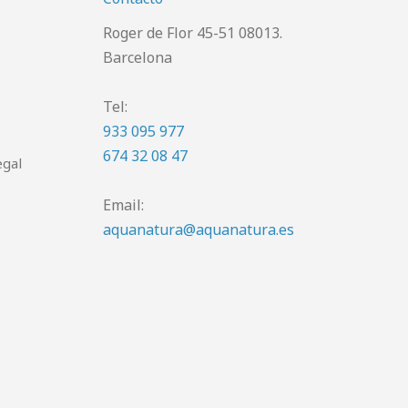
Roger de Flor 45-51 08013.
Barcelona
Tel:
933 095 977
674 32 08 47
egal
Email:
aquanatura@aquanatura.es