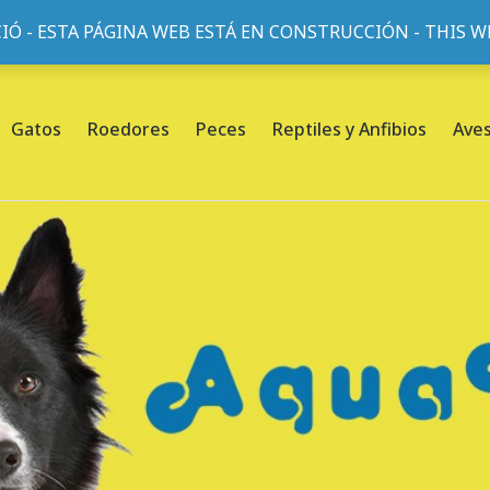
IÓ - ESTA PÁGINA WEB ESTÁ EN CONSTRUCCIÓN - THIS 
or, 45, L'Eixample, 08013 Barcelona |
Sobre nosotros
Gatos
Roedores
Peces
Reptiles y Anfibios
Ave