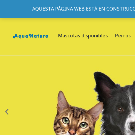
AQUESTA PÀGINA WEB ESTÀ EN CONSTRUCC
933095977
-
933152057
-
933103463
- C/ de Roger de Fl
Mascotas disponibles
Perros