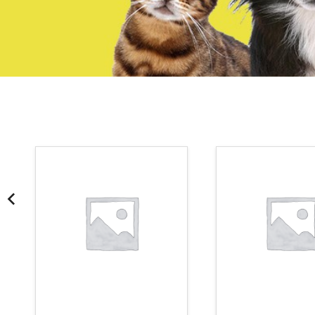
¡Somos Aquanatura!
· Tienda especializada en mascotas
· Tenemos criadero propio con Núcleo Zoológico
·30 años de experiencia en el sector