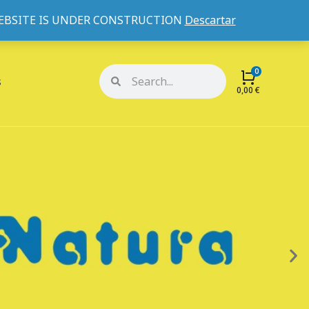
WEBSITE IS UNDER CONSTRUCTION
Descartar
Mi cuenta
Mis pedidos
s
0,00
€