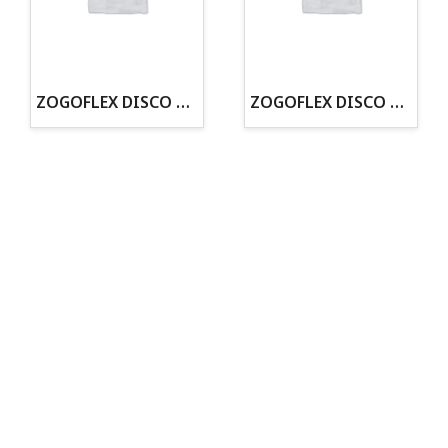
· Tienda especializada en mascotas
· Tenemos criadero propio con Núcleo Zoológico
·30 años de experiencia en el sector
· Cachorros supervisados por equipo veterinario
ZOGOFLEX DISCO ZISC MINI (16CM) FLUORESCENTE
ZOGOFLEX DISCO ZISC L (21.6CM) FLUORESCENTE
· Asesoramiento profesional personalizado
Todo para tu perro