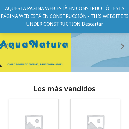
AQUESTA PÀGINA WEB ESTÀ EN CONSTRUCCIÓ - ESTA
PÁGINA WEB ESTÁ EN CONSTRUCCIÓN - THIS WEBSITE IS
UNDER CONSTRUCTION
Descartar
Los más vendidos
¡Somos Aquanatura!