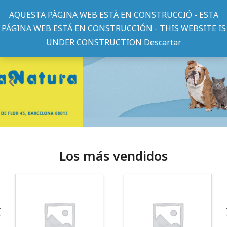
AQUESTA PÀGINA WEB ESTÀ EN CONSTRUCCIÓ - ESTA
PÁGINA WEB ESTÁ EN CONSTRUCCIÓN - THIS WEBSITE IS
UNDER CONSTRUCTION
Descartar
Los más vendidos
¡Somos Aquanatura!
· Tienda especializada en mascotas