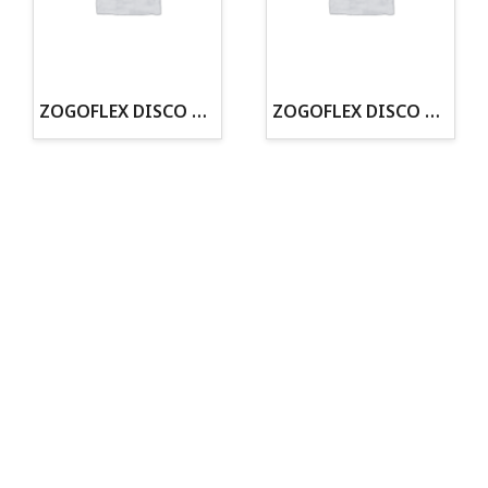
· Tenemos criadero propio con Núcleo Zoológico
·30 años de experiencia en el sector
· Cachorros supervisados por equipo veterinario
· Asesoramiento profesional personalizado
ZOGOFLEX DISCO ZISC MINI (16CM) FLUORESCENTE
ZOGOFLEX DISCO ZISC L (21.6CM) FLUORESCENTE
Todo para tu perro