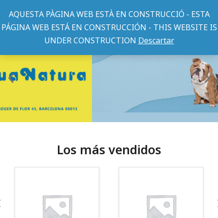
AQUESTA PÀGINA WEB ESTÀ EN CONSTRUCCIÓ - ESTA
PÁGINA WEB ESTÁ EN CONSTRUCCIÓN - THIS WEBSITE IS
UNDER CONSTRUCTION
Descartar
Los más vendidos
¡Somos Aquanatura!
· Tienda especializada en mascotas