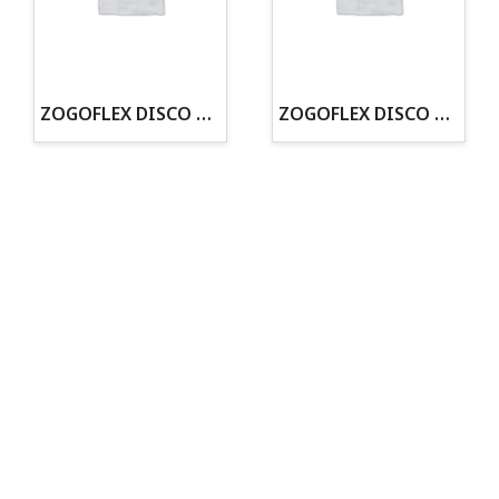
· Tenemos criadero propio con Núcleo Zoológico
·30 años de experiencia en el sector
· Cachorros supervisados por equipo veterinario
· Asesoramiento profesional personalizado
ZOGOFLEX DISCO ZISC MINI (16CM) FLUORESCENTE
ZOGOFLEX DISCO ZISC L (21.6CM) FLUORESCENTE
Todo para tu perro