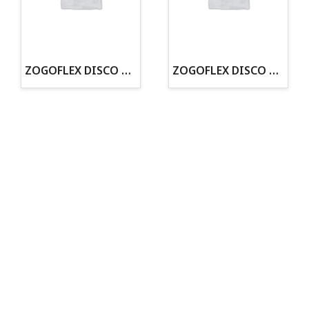
· Tenemos criadero propio con Núcleo Zoológico
·30 años de experiencia en el sector
· Cachorros supervisados por equipo veterinario
· Asesoramiento profesional personalizado
ZOGOFLEX DISCO ZISC MINI (16CM) FLUORESCENTE
ZOGOFLEX DISCO ZISC L (21.6CM) FLUORESCENTE
Todo para tu perro