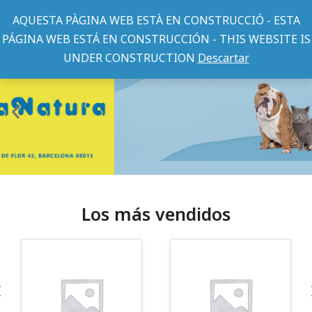
AQUESTA PÀGINA WEB ESTÀ EN CONSTRUCCIÓ - ESTA
PÁGINA WEB ESTÁ EN CONSTRUCCIÓN - THIS WEBSITE IS
UNDER CONSTRUCTION
Descartar
Los más vendidos
¡Somos Aquanatura!
· Tienda especializada en mascotas