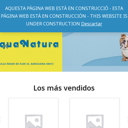
AQUESTA PÀGINA WEB ESTÀ EN CONSTRUCCIÓ - ESTA
PÁGINA WEB ESTÁ EN CONSTRUCCIÓN - THIS WEBSITE IS
UNDER CONSTRUCTION
Descartar
Los más vendidos
¡Somos Aquanatura!