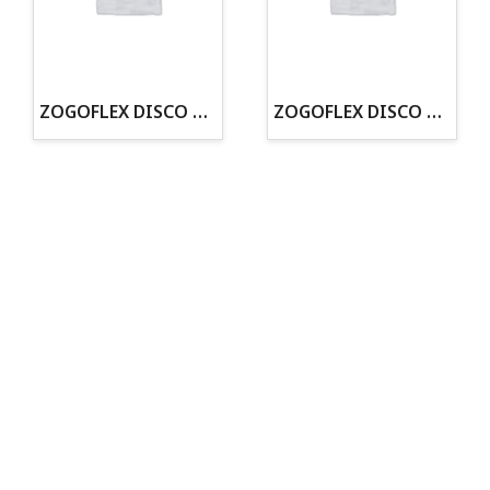
· Tienda especializada en mascotas
· Tenemos criadero propio con Núcleo Zoológico
·30 años de experiencia en el sector
· Cachorros supervisados por equipo veterinario
· Asesoramiento profesional personalizado
ZOGOFLEX DISCO ZISC MINI (16CM) FLUORESCENTE
ZOGOFLEX DISCO ZISC L (21.6CM) FLUORESCENTE
Todo para tu perro