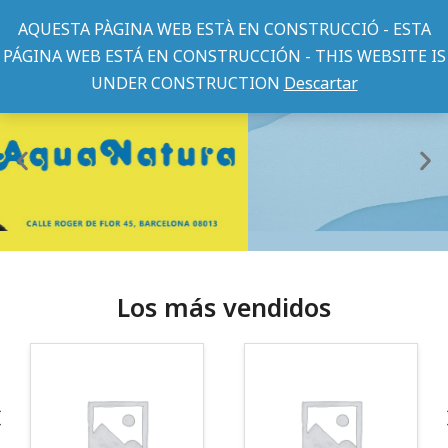
AQUESTA PÀGINA WEB ESTÀ EN CONSTRUCCIÓ - ESTA
PÁGINA WEB ESTÁ EN CONSTRUCCIÓN - THIS WEBSITE IS
UNDER CONSTRUCTION
Descartar
Los más vendidos
¡Somos Aquanatura!