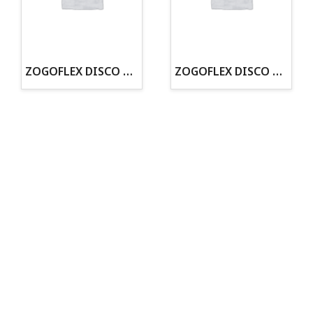
· Tienda especializada en mascotas
· Tenemos criadero propio con Núcleo Zoológico
·30 años de experiencia en el sector
· Cachorros supervisados por equipo veterinario
· Asesoramiento profesional personalizado
ZOGOFLEX DISCO ZISC MINI (16CM) FLUORESCENTE
ZOGOFLEX DISCO ZISC L (21.6CM) FLUORESCENTE
Todo para tu perro