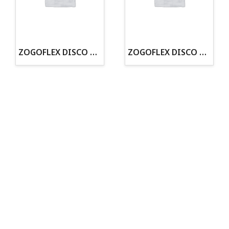
· Tienda especializada en mascotas
· Tenemos criadero propio con Núcleo Zoológico
·30 años de experiencia en el sector
· Cachorros supervisados por equipo veterinario
· Asesoramiento profesional personalizado
ZOGOFLEX DISCO ZISC MINI (16CM) FLUORESCENTE
ZOGOFLEX DISCO ZISC L (21.6CM) FLUORESCENTE
Todo para tu perro