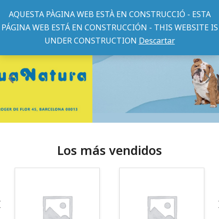
AQUESTA PÀGINA WEB ESTÀ EN CONSTRUCCIÓ - ESTA
PÁGINA WEB ESTÁ EN CONSTRUCCIÓN - THIS WEBSITE IS
UNDER CONSTRUCTION
Descartar
Los más vendidos
¡Somos Aquanatura!