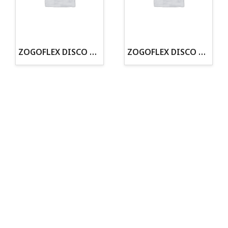
· Tienda especializada en mascotas
· Tenemos criadero propio con Núcleo Zoológico
·30 años de experiencia en el sector
· Cachorros supervisados por equipo veterinario
· Asesoramiento profesional personalizado
ZOGOFLEX DISCO ZISC MINI (16CM) FLUORESCENTE
ZOGOFLEX DISCO ZISC L (21.6CM) FLUORESCENTE
Todo para tu perro