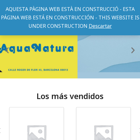
AQUESTA PÀGINA WEB ESTÀ EN CONSTRUCCIÓ - ESTA
PÁGINA WEB ESTÁ EN CONSTRUCCIÓN - THIS WEBSITE IS
UNDER CONSTRUCTION
Descartar
Los más vendidos
¡Somos Aquanatura!