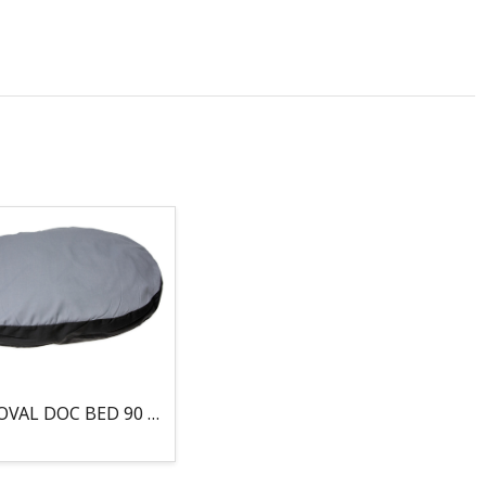
COJIN, OVAL DOC BED 90 X 66 X 10CM GRIS/NEGRO, 95°