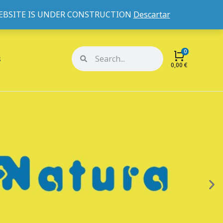
WEBSITE IS UNDER CONSTRUCTION
Descartar
Mi cuenta
Mis pedidos
s
0,00
€