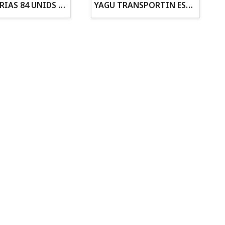
ZANAHORIAS 84 UNIDS EN DISPLAY
YAGU TRANSPORTIN ESPUMA CAMUFLAJE Nº1 36x30x28
Todo para tu gato
Todo para tus
Reptiles y Anfibios