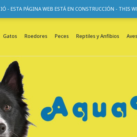
IÓ - ESTA PÁGINA WEB ESTÁ EN CONSTRUCCIÓN - THIS 
or, 45, L'Eixample, 08013 Barcelona |
Sobre nosotros
Gatos
Roedores
Peces
Reptiles y Anfibios
Ave