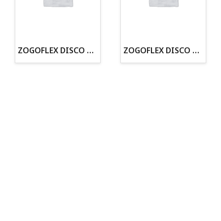
· Tienda especializada en mascotas
· Tenemos criadero propio con Núcleo Zoológico
·30 años de experiencia en el sector
· Cachorros supervisados por equipo veterinario
· Asesoramiento profesional personalizado
ZOGOFLEX DISCO ZISC MINI (16CM) FLUORESCENTE
ZOGOFLEX DISCO ZISC L (21.6CM) FLUORESCENTE
Todo para tu perro