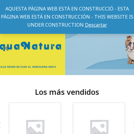
AQUESTA PÀGINA WEB ESTÀ EN CONSTRUCCIÓ - ESTA
PÁGINA WEB ESTÁ EN CONSTRUCCIÓN - THIS WEBSITE IS
UNDER CONSTRUCTION
Descartar
Los más vendidos
¡Somos Aquanatura!