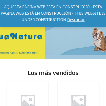
AQUESTA PÀGINA WEB ESTÀ EN CONSTRUCCIÓ - ESTA
PÁGINA WEB ESTÁ EN CONSTRUCCIÓN - THIS WEBSITE IS
UNDER CONSTRUCTION
Descartar
Los más vendidos
¡Somos Aquanatura!
· Tienda especializada en mascotas