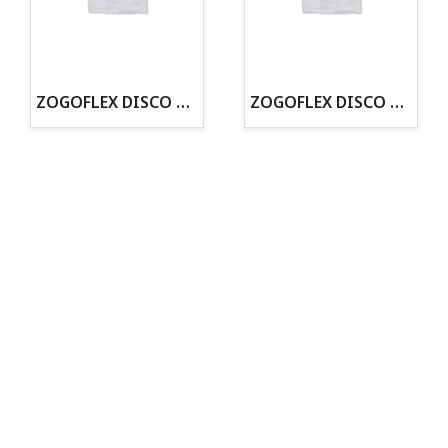
· Tenemos criadero propio con Núcleo Zoológico
·30 años de experiencia en el sector
· Cachorros supervisados por equipo veterinario
· Asesoramiento profesional personalizado
ZOGOFLEX DISCO ZISC MINI (16CM) FLUORESCENTE
ZOGOFLEX DISCO ZISC L (21.6CM) FLUORESCENTE
Todo para tu perro