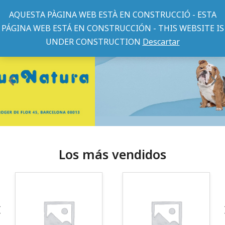
AQUESTA PÀGINA WEB ESTÀ EN CONSTRUCCIÓ - ESTA
PÁGINA WEB ESTÁ EN CONSTRUCCIÓN - THIS WEBSITE IS
UNDER CONSTRUCTION
Descartar
Los más vendidos
¡Somos Aquanatura!