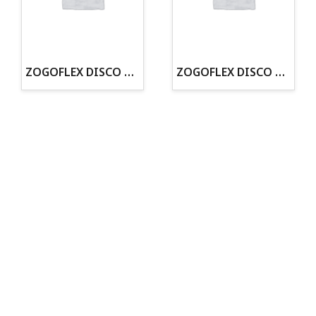
· Tienda especializada en mascotas
· Tenemos criadero propio con Núcleo Zoológico
·30 años de experiencia en el sector
· Cachorros supervisados por equipo veterinario
· Asesoramiento profesional personalizado
ZOGOFLEX DISCO ZISC MINI (16CM) FLUORESCENTE
ZOGOFLEX DISCO ZISC L (21.6CM) FLUORESCENTE
Todo para tu perro