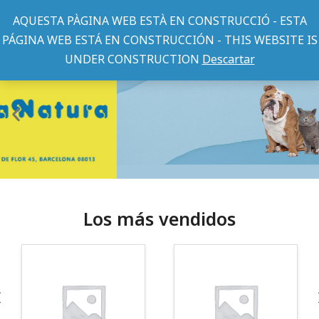
AQUESTA PÀGINA WEB ESTÀ EN CONSTRUCCIÓ - ESTA
PÁGINA WEB ESTÁ EN CONSTRUCCIÓN - THIS WEBSITE IS
UNDER CONSTRUCTION
Descartar
Los más vendidos
¡Somos Aquanatura!
· Tienda especializada en mascotas