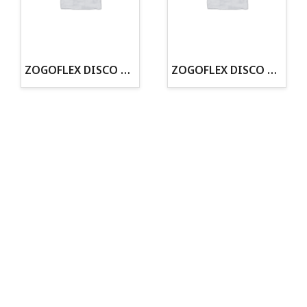
· Tenemos criadero propio con Núcleo Zoológico
·30 años de experiencia en el sector
· Cachorros supervisados por equipo veterinario
· Asesoramiento profesional personalizado
ZOGOFLEX DISCO ZISC MINI (16CM) FLUORESCENTE
ZOGOFLEX DISCO ZISC L (21.6CM) FLUORESCENTE
Todo para tu perro