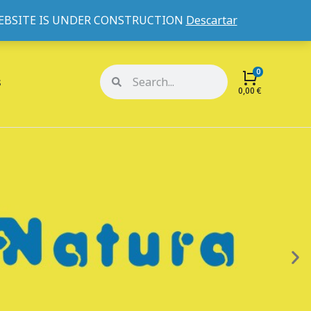
WEBSITE IS UNDER CONSTRUCTION
Descartar
Mi cuenta
Mis pedidos
s
0,00
€