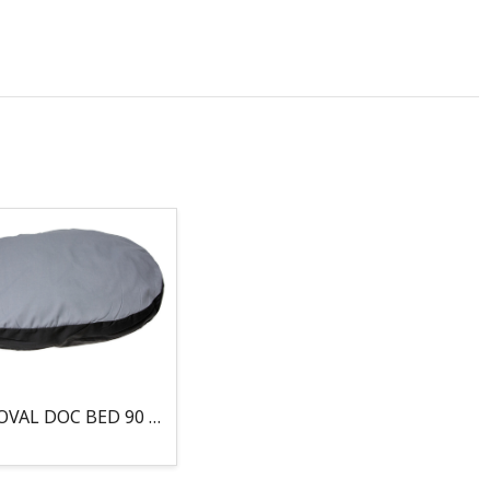
COJIN, OVAL DOC BED 90 X 66 X 10CM GRIS/NEGRO, 95°