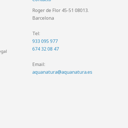
Roger de Flor 45-51 08013.
Barcelona
Tel:
933 095 977
674 32 08 47
egal
Email:
aquanatura@aquanatura.es