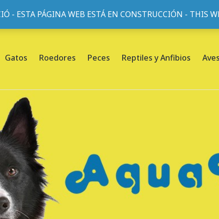
IÓ - ESTA PÁGINA WEB ESTÁ EN CONSTRUCCIÓN - THIS 
or, 45, L'Eixample, 08013 Barcelona |
Sobre nosotros
Gatos
Roedores
Peces
Reptiles y Anfibios
Ave