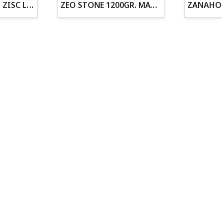
ZOGOFLEX DISCO ZISC L (21.6CM) FLUORESCENTE
ZEO STONE 1200GR. MATERIAL FILTRANTE