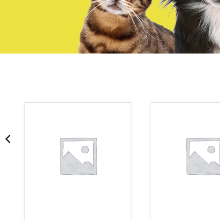
¡Somos Aquanatura!
· Tienda especializada en mascotas
· Tenemos criadero propio con Núcleo Zoológico
·30 años de experiencia en el sector