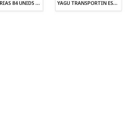
ZANAHORIAS 84 UNIDS EN DISPLAY
YAGU TRANSPORTIN ESPUMA CAMUFLAJE Nº1 36x30x28
Todo para tu gato
Todo para tus
Reptiles y Anfibios