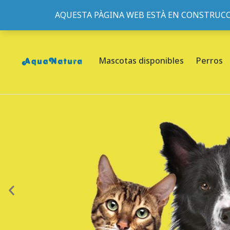
AQUESTA PÀGINA WEB ESTÀ EN CONSTRUCC
933095977
-
933152057
-
933103463
- C/ de Roger de Fl
Mascotas disponibles
Perros