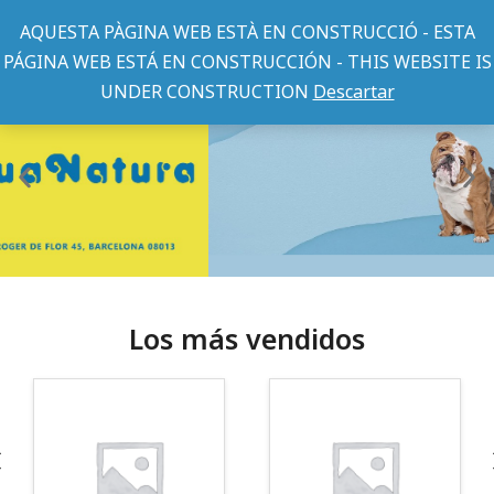
AQUESTA PÀGINA WEB ESTÀ EN CONSTRUCCIÓ - ESTA
PÁGINA WEB ESTÁ EN CONSTRUCCIÓN - THIS WEBSITE IS
UNDER CONSTRUCTION
Descartar
Los más vendidos
¡Somos Aquanatura!