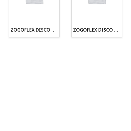
· Tienda especializada en mascotas
· Tenemos criadero propio con Núcleo Zoológico
·30 años de experiencia en el sector
· Cachorros supervisados por equipo veterinario
· Asesoramiento profesional personalizado
ZOGOFLEX DISCO ZISC MINI (16CM) FLUORESCENTE
ZOGOFLEX DISCO ZISC L (21.6CM) FLUORESCENTE
Todo para tu perro