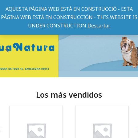
AQUESTA PÀGINA WEB ESTÀ EN CONSTRUCCIÓ - ESTA
PÁGINA WEB ESTÁ EN CONSTRUCCIÓN - THIS WEBSITE IS
UNDER CONSTRUCTION
Descartar
Los más vendidos
¡Somos Aquanatura!
· Tienda especializada en mascotas