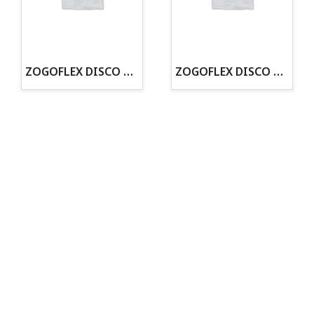
· Tenemos criadero propio con Núcleo Zoológico
·30 años de experiencia en el sector
· Cachorros supervisados por equipo veterinario
· Asesoramiento profesional personalizado
ZOGOFLEX DISCO ZISC MINI (16CM) FLUORESCENTE
ZOGOFLEX DISCO ZISC L (21.6CM) FLUORESCENTE
Todo para tu perro