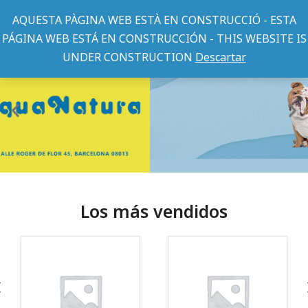
AQUESTA PÀGINA WEB ESTÀ EN CONSTRUCCIÓ - ESTA
PÁGINA WEB ESTÁ EN CONSTRUCCIÓN - THIS WEBSITE IS
UNDER CONSTRUCTION
Descartar
Los más vendidos
¡Somos Aquanatura!