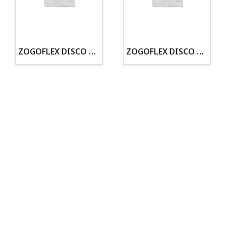
· Tienda especializada en mascotas
· Tenemos criadero propio con Núcleo Zoológico
·30 años de experiencia en el sector
· Cachorros supervisados por equipo veterinario
· Asesoramiento profesional personalizado
ZOGOFLEX DISCO ZISC MINI (16CM) FLUORESCENTE
ZOGOFLEX DISCO ZISC L (21.6CM) FLUORESCENTE
Todo para tu perro