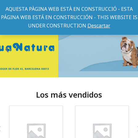
AQUESTA PÀGINA WEB ESTÀ EN CONSTRUCCIÓ - ESTA
PÁGINA WEB ESTÁ EN CONSTRUCCIÓN - THIS WEBSITE IS
UNDER CONSTRUCTION
Descartar
Los más vendidos
¡Somos Aquanatura!