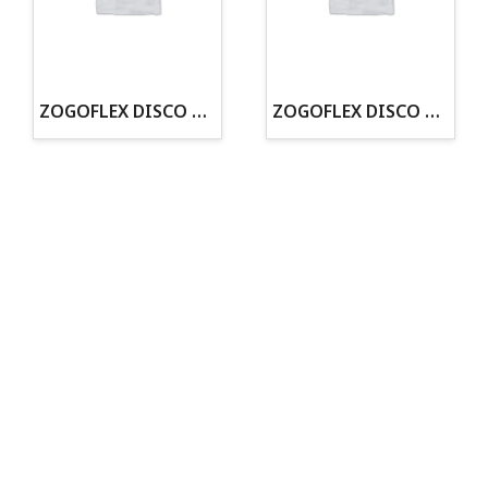
· Tienda especializada en mascotas
· Tenemos criadero propio con Núcleo Zoológico
·30 años de experiencia en el sector
· Cachorros supervisados por equipo veterinario
· Asesoramiento profesional personalizado
ZOGOFLEX DISCO ZISC MINI (16CM) FLUORESCENTE
ZOGOFLEX DISCO ZISC L (21.6CM) FLUORESCENTE
Todo para tu perro