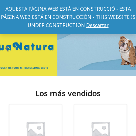
AQUESTA PÀGINA WEB ESTÀ EN CONSTRUCCIÓ - ESTA
PÁGINA WEB ESTÁ EN CONSTRUCCIÓN - THIS WEBSITE IS
UNDER CONSTRUCTION
Descartar
Los más vendidos
¡Somos Aquanatura!
· Tienda especializada en mascotas