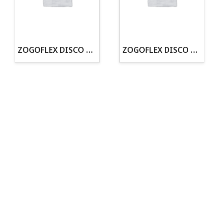
· Tenemos criadero propio con Núcleo Zoológico
·30 años de experiencia en el sector
· Cachorros supervisados por equipo veterinario
· Asesoramiento profesional personalizado
ZOGOFLEX DISCO ZISC MINI (16CM) FLUORESCENTE
ZOGOFLEX DISCO ZISC L (21.6CM) FLUORESCENTE
Todo para tu perro