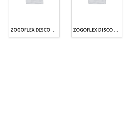
· Tenemos criadero propio con Núcleo Zoológico
·30 años de experiencia en el sector
· Cachorros supervisados por equipo veterinario
· Asesoramiento profesional personalizado
ZOGOFLEX DISCO ZISC MINI (16CM) FLUORESCENTE
ZOGOFLEX DISCO ZISC L (21.6CM) FLUORESCENTE
Todo para tu perro