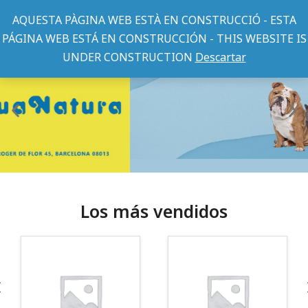
AQUESTA PÀGINA WEB ESTÀ EN CONSTRUCCIÓ - ESTA
PÁGINA WEB ESTÁ EN CONSTRUCCIÓN - THIS WEBSITE IS
UNDER CONSTRUCTION
Descartar
Los más vendidos
¡Somos Aquanatura!
· Tienda especializada en mascotas