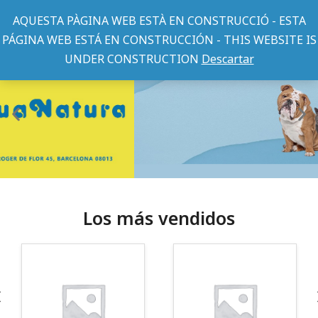
AQUESTA PÀGINA WEB ESTÀ EN CONSTRUCCIÓ - ESTA
PÁGINA WEB ESTÁ EN CONSTRUCCIÓN - THIS WEBSITE IS
UNDER CONSTRUCTION
Descartar
Los más vendidos
¡Somos Aquanatura!
· Tienda especializada en mascotas