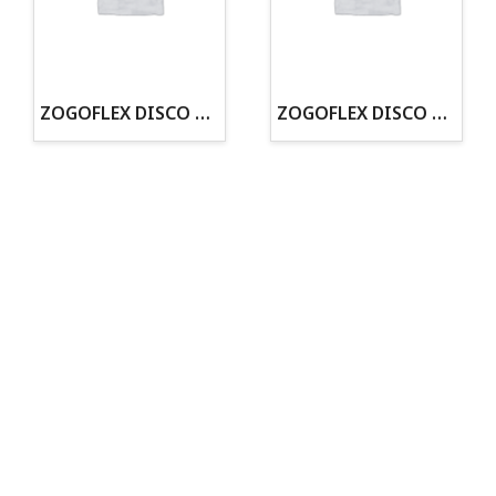
· Tenemos criadero propio con Núcleo Zoológico
·30 años de experiencia en el sector
· Cachorros supervisados por equipo veterinario
· Asesoramiento profesional personalizado
ZOGOFLEX DISCO ZISC MINI (16CM) FLUORESCENTE
ZOGOFLEX DISCO ZISC L (21.6CM) FLUORESCENTE
Todo para tu perro