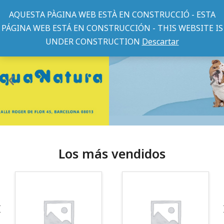
AQUESTA PÀGINA WEB ESTÀ EN CONSTRUCCIÓ - ESTA
PÁGINA WEB ESTÁ EN CONSTRUCCIÓN - THIS WEBSITE IS
UNDER CONSTRUCTION
Descartar
Los más vendidos
¡Somos Aquanatura!