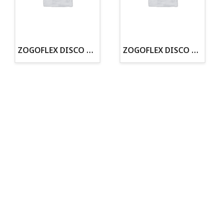
· Tienda especializada en mascotas
· Tenemos criadero propio con Núcleo Zoológico
·30 años de experiencia en el sector
· Cachorros supervisados por equipo veterinario
· Asesoramiento profesional personalizado
ZOGOFLEX DISCO ZISC MINI (16CM) FLUORESCENTE
ZOGOFLEX DISCO ZISC L (21.6CM) FLUORESCENTE
Todo para tu perro