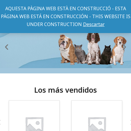
AQUESTA PÀGINA WEB ESTÀ EN CONSTRUCCIÓ - ESTA
PÁGINA WEB ESTÁ EN CONSTRUCCIÓN - THIS WEBSITE IS
UNDER CONSTRUCTION
Descartar
¡Somos Aquanatura!
Los más vendidos
· Tienda especializada en mascotas
· Tenemos criadero propio con Núcleo Zoológico
·30 años de experiencia en el sector
· Cachorros supervisados por equipo veterinario
· Asesoramiento profesional personalizado