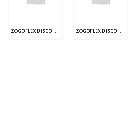
ZOGOFLEX DISCO ZISC MINI (16CM) FLUORESCENTE
ZOGOFLEX DISCO ZISC L (21.6CM) FLUORESCENTE
Todo para tu perro