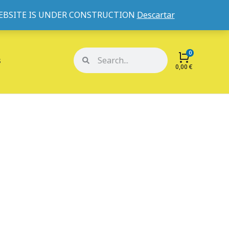
WEBSITE IS UNDER CONSTRUCTION
Descartar
Mi cuenta
Mis pedidos
s
0,00
€