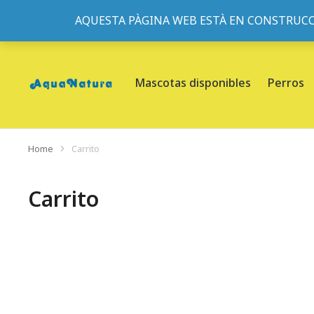
AQUESTA PÀGINA WEB ESTÀ EN CONSTRUCC
933095977
-
933152057
-
933103463
- C/ de Roger de Fl
Mascotas disponibles
Perros
Home
Carrito
You are here:
Carrito