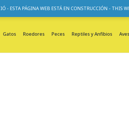
IÓ - ESTA PÁGINA WEB ESTÁ EN CONSTRUCCIÓN - THIS 
or, 45, L'Eixample, 08013 Barcelona |
Sobre nosotros
Gatos
Roedores
Peces
Reptiles y Anfibios
Ave