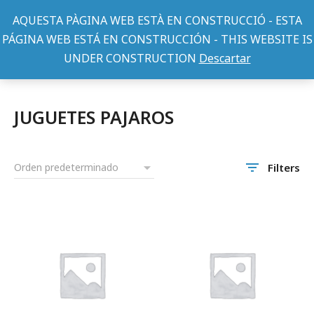
AQUESTA PÀGINA WEB ESTÀ EN CONSTRUCCIÓ - ESTA
PÁGINA WEB ESTÁ EN CONSTRUCCIÓN - THIS WEBSITE IS
UNDER CONSTRUCTION
Descartar
Home
Aves
ACCESORIOS PAJAROS
JUGUETES PAJAROS
You are here:
JUGUETES PAJAROS
Filters