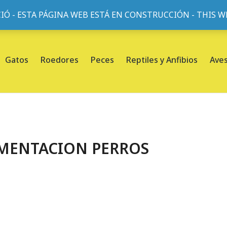
IÓ - ESTA PÁGINA WEB ESTÁ EN CONSTRUCCIÓN - THIS 
or, 45, L'Eixample, 08013 Barcelona |
Sobre nosotros
Gatos
Roedores
Peces
Reptiles y Anfibios
Ave
MENTACION PERROS