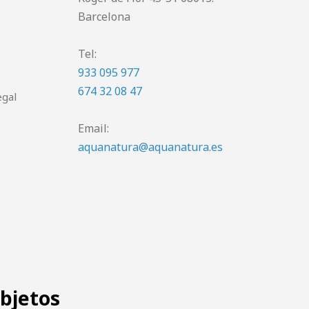
Barcelona
Tel:
933 095 977
674 32 08 47
egal
Email:
aquanatura@aquanatura.es
objetos