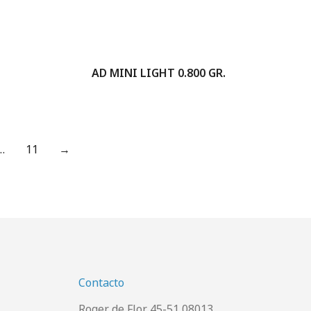
AD MINI LIGHT 0.800 GR.
…
11
→
Contacto
Roger de Flor 45-51 08013.