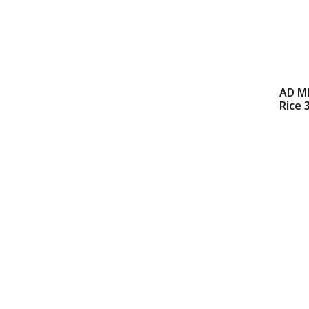
AD M
Rice 