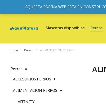
AQUESTA PÀGINA WEB ESTÀ EN CONSTRUCC
933095977
-
933152057
-
933103463
- C/ de Roger de Fl
Mascotas disponibles
Perros
Home
Perros
ALIMENTACION PERROS
You are here:
ALI
Perros
ACCESORIOS PERROS
ALIMENTACION PERROS
AFFINITY