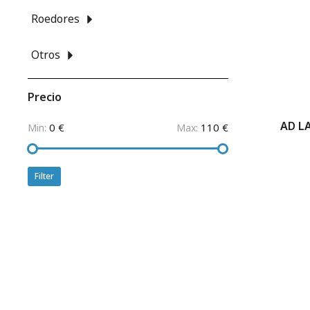
Roedores
Otros
Precio
AD L
0 €
110 €
Min:
Max:
Filter