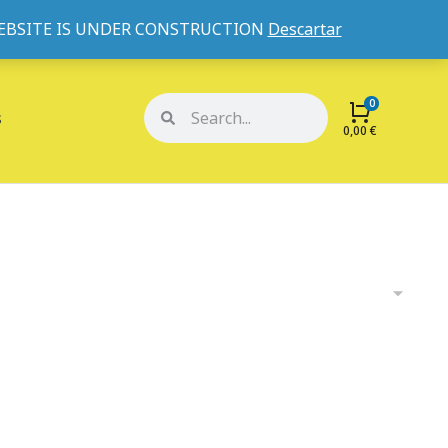
WEBSITE IS UNDER CONSTRUCTION
Descartar
Mi cuenta
Mis pedidos
s
0,00
€