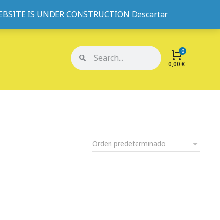
WEBSITE IS UNDER CONSTRUCTION
Descartar
Mi cuenta
Mis pedidos
s
0,00
€