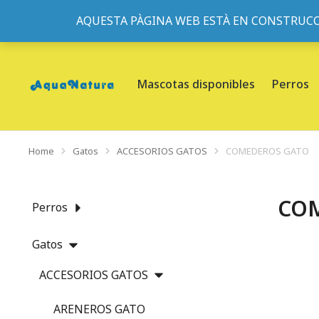
AQUESTA PÀGINA WEB ESTÀ EN CONSTRUCC
933095977
-
933152057
-
933103463
- C/ de Roger de Fl
Mascotas disponibles
Perros
Home
Gatos
ACCESORIOS GATOS
COMEDEROS GATO
You are here:
CO
Perros
Gatos
ACCESORIOS GATOS
ARENEROS GATO