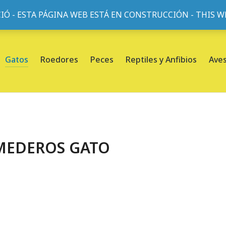
IÓ - ESTA PÁGINA WEB ESTÁ EN CONSTRUCCIÓN - THIS 
or, 45, L'Eixample, 08013 Barcelona |
Sobre nosotros
Gatos
Roedores
Peces
Reptiles y Anfibios
Ave
MEDEROS GATO